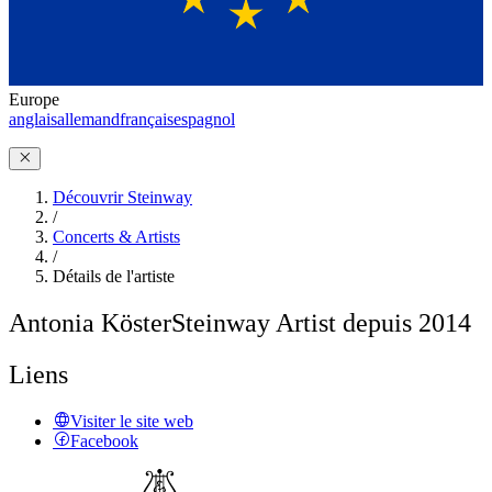
Europe
anglais
allemand
français
espagnol
Découvrir Steinway
/
Concerts & Artists
/
Détails de l'artiste
Antonia Köster
Steinway Artist depuis 2014
Liens
Visiter le site web
Facebook