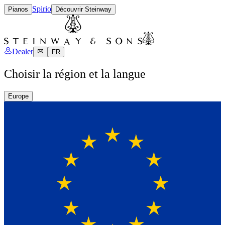
Spirio
Pianos
Découvrir Steinway
Dealer
FR
Choisir la région et la langue
Europe