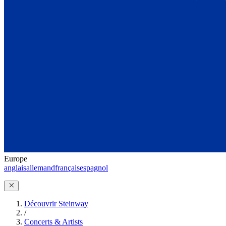
Europe
anglais
allemand
français
espagnol
Découvrir Steinway
/
Concerts & Artists