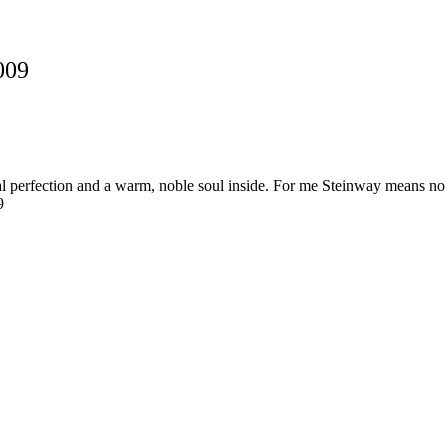
009
al perfection and a warm, noble soul inside. For me Steinway means no l
9