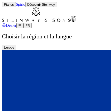
Spirio
Pianos
Découvrir Steinway
Dealer
FR
Choisir la région et la langue
Europe