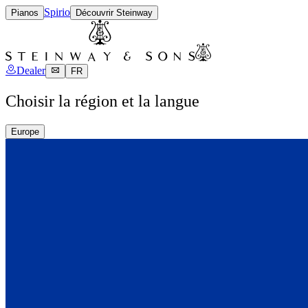
Spirio
Pianos
Découvrir Steinway
Dealer
FR
Choisir la région et la langue
Europe