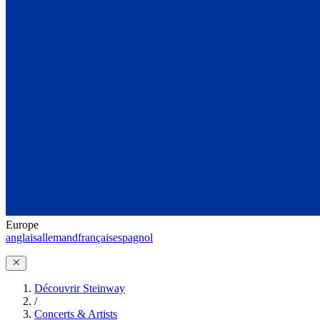
Europe
anglais
allemand
français
espagnol
Découvrir Steinway
/
Concerts & Artists