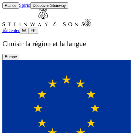
Spirio
Pianos
Découvrir Steinway
Dealer
FR
Choisir la région et la langue
Europe