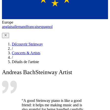
Europe
anglais
allemand
français
espagnol
Découvrir Steinway
/
Concerts & Artists
/
Détails de l'artiste
Andreas Bach
Steinway Artist
“A good Steinway piano is like a good
friend: it helps me making music and is
also grateful for being handled carefully