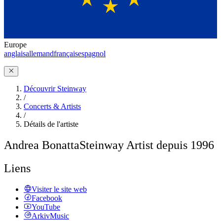
Europe
anglais
allemand
français
espagnol
Découvrir Steinway
/
Concerts & Artists
/
Détails de l'artiste
Andrea Bonatta
Steinway Artist depuis 1996
Liens
Visiter le site web
Facebook
YouTube
ArkivMusic