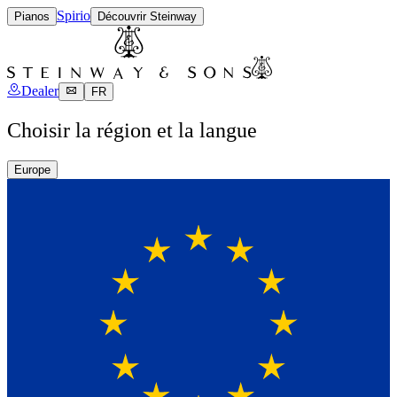
Spirio
Pianos
Découvrir Steinway
Dealer
FR
Choisir la région et la langue
Europe