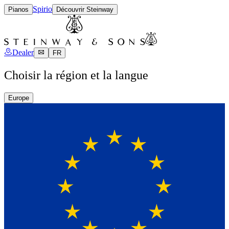
Spirio
Pianos
Découvrir Steinway
Dealer
FR
Choisir la région et la langue
Europe