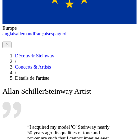
Europe
anglais
allemand
français
espagnol
Découvrir Steinway
/
Concerts & Artists
/
Détails de l'artiste
Allan Schiller
Steinway Artist
“I acquired my model 'O' Steinway nearly
50 years ago. Its qualities of tone and
power are such that I cannot imagine ever