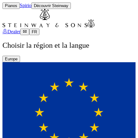
Spirio
Pianos
Découvrir Steinway
Dealer
FR
Choisir la région et la langue
Europe