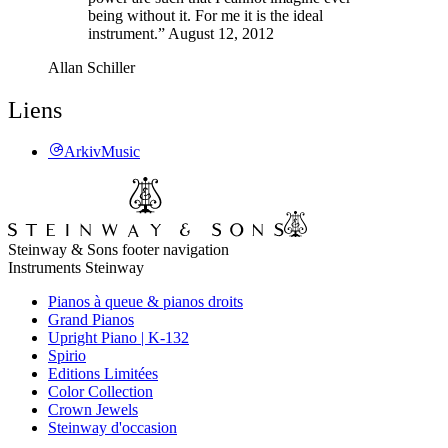
being without it. For me it is the ideal
instrument.” August 12, 2012
Allan Schiller
Liens
ArkivMusic
Steinway & Sons footer navigation
Instruments Steinway
Pianos à queue & pianos droits
Grand Pianos
Upright Piano | K-132
Spirio
Editions Limitées
Color Collection
Crown Jewels
Steinway d'occasion