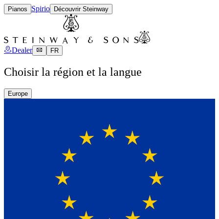
Spirio
Pianos
Découvrir Steinway
Dealer
FR
Choisir la région et la langue
Europe