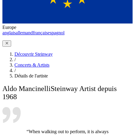
Europe
anglais
allemand
français
espagnol
Découvrir Steinway
/
Concerts & Artists
/
Détails de l'artiste
Aldo Mancinelli
Steinway Artist depuis
1968
“When walking out to perform, it is always