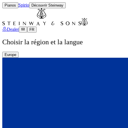
Spirio
Pianos
Découvrir Steinway
Dealer
FR
Choisir la région et la langue
Europe