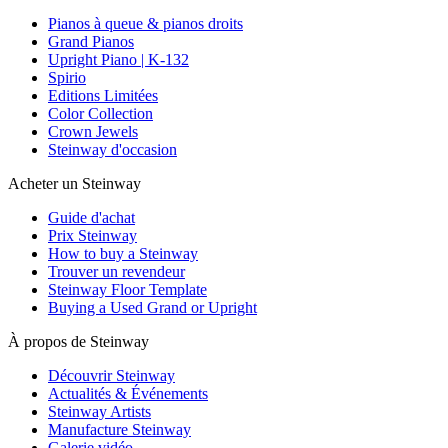
Pianos à queue & pianos droits
Grand Pianos
Upright Piano | K-132
Spirio
Editions Limitées
Color Collection
Crown Jewels
Steinway d'occasion
Acheter un Steinway
Guide d'achat
Prix Steinway
How to buy a Steinway
Trouver un revendeur
Steinway Floor Template
Buying a Used Grand or Upright
À propos de Steinway
Découvrir Steinway
Actualités & Événements
Steinway Artists
Manufacture Steinway
Galerie vidéo