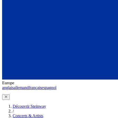
Europe
anglais
allemand
français
espagnol
Découvrir Steinway
/
Concerts & Artists