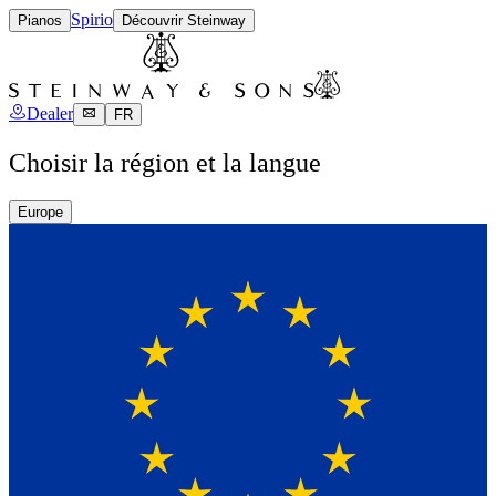
Spirio
Pianos
Découvrir Steinway
Dealer
FR
Choisir la région et la langue
Europe