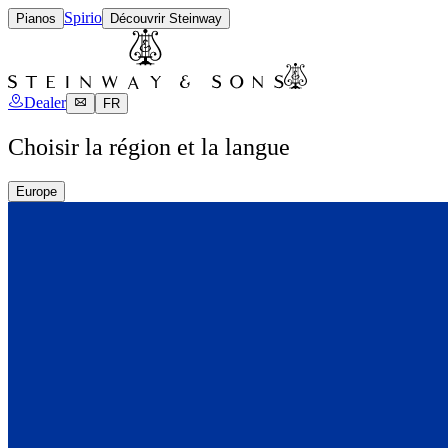
Spirio
Pianos
Découvrir Steinway
Dealer
FR
Choisir la région et la langue
Europe