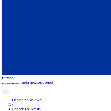
Europe
anglais
allemand
français
espagnol
Découvrir Steinway
/
Concerts & Artists