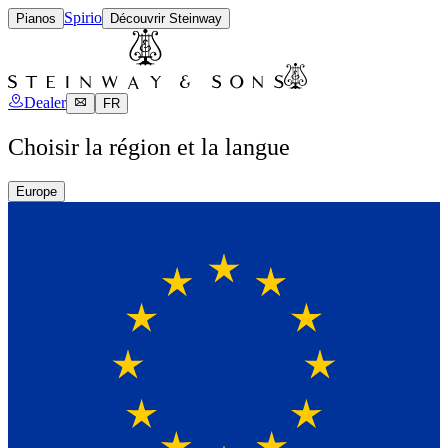
Spirio
Pianos
Découvrir Steinway
Dealer
FR
Choisir la région et la langue
Europe