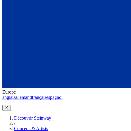
Europe
anglais
allemand
français
espagnol
Découvrir Steinway
/
Concerts & Artists