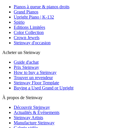
Pianos à queue & pianos droits
Grand Pianos
Upright Piano | K-132
Spirio
Editions Limitées
Color Collection
Crown Jewels
Steinway d'occasion
Acheter un Steinway
Guide d'achat
Prix Steinway
How to buy a Steinway
Trouver un revendeur
Steinway Floor Template
Buying a Used Grand or Upright
À propos de Steinway
Découvrir Steinway
Actualités & Événements
Steinway Artists
Manufacture Steinway
Galerie vidéo