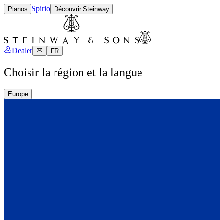
Spirio
Pianos
Découvrir Steinway
Dealer
FR
Choisir la région et la langue
Europe