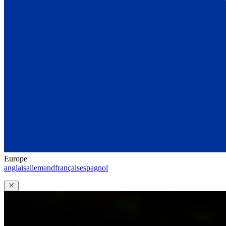
Europe
anglais
allemand
français
espagnol