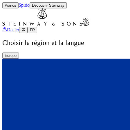
Spirio
Pianos
Découvrir Steinway
Dealer
FR
Choisir la région et la langue
Europe