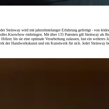
r Steinway wird mit jahrzehntelanger Erfahrung gefertigt - von leiden
lles Knowhow einbringen. Mit über 135 Patenten gilt Steinway als Beg
Hölzer, bis sie eine optimale Verarbeitung zulassen, fast ein weiteres 
werk der Handwerkskunst und ein Kunstwerk für sich. Jeder Steinway bes