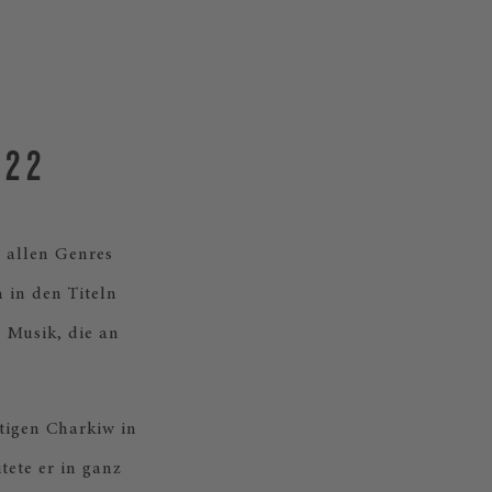
022
s allen Genres
h in den Titeln
 Musik, die an
tigen Charkiw in
tete er in ganz