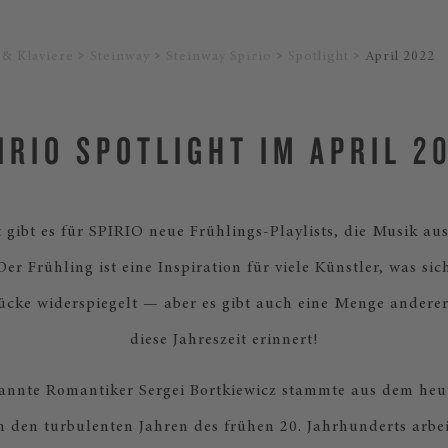
 & Klaviere
Steinway
Steinway Spirio
Spotlight
April 2022
IRIO SPOTLIGHT IM APRIL 2
gibt es für SPIRIO neue Frühlings-Playlists, die Musik au
er Frühling ist eine Inspiration für viele Künstler, was sic
tücke widerspiegelt — aber es gibt auch eine Menge anderer
diese Jahreszeit erinnert!
annte Romantiker Sergei Bortkiewicz stammte aus dem heu
n den turbulenten Jahren des frühen 20. Jahrhunderts arbei