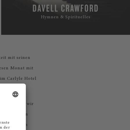
DAVELL CRAWFORD
Hymnen & Spirituelles
eit mit seinen
iesen Monat mit
im Carlyle Hotel
e Musik und wir
ieren, dessen
 eingefangen