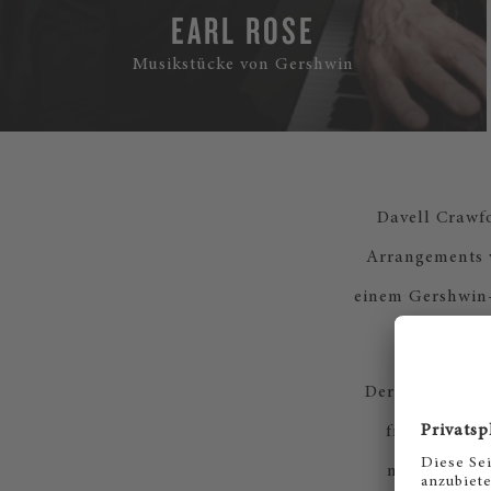
EARL ROSE
Musikstücke von Gershwin
Davell Crawfo
Arrangements v
einem Gershwin-
Der tschechisc
freuen uns, 
musikalisch