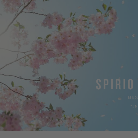
SPIRIO
MUS
“I