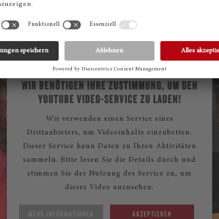
wurden.
WIR BENÖTIGEN IHRE ZUSTIMMUNG, UM DEN
YOUTUBE VIDEO-SERVICE ZU LADEN!
Wir verwenden einen Service eines
Drittanbieters, um Videoinhalte einzubetten.
Dieser Service kann Daten zu Ihren Aktivitäten
sammeln. Bitte lesen Sie die Details durch und
stimmen Sie der Nutzung des Service zu, um
dieses Video anzusehen.
MEHR INFORMATIONEN
AKZEPTIEREN