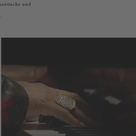
mantische und
.