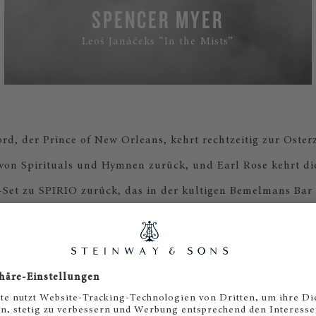
SPENCER MYER
Leoš Janáčeks “In the Mists”
rd, der Prince of New Orleans, kehrt rechtzeitig zur Osterz
on Spirituals und Hymnen zurück, und Earl Rose kehrt d
Set zu SPIRIO zurück, das in der kultigen Bemelmans Bar 
in New York aufgenommen wurde.
he Komponist Leoš Janáček schrieb lebendige, faszinierend
eines seiner letzten Klavierwerke, „In the Mists“, zu präsent
e Bilder vom STEINWAY-Künstler Spencer Myer wunderbar