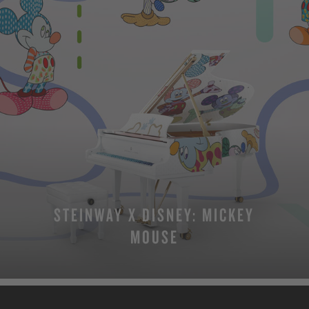
STEINWAY X DISNEY: MICKEY
MOUSE