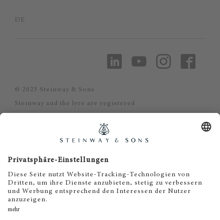
DE
© 2023 Steinway & Sons
Steinway and the lyre are registered
trademarks.
Piano-Haus Kunze
Inh. Matthias Kunze
Puschkinstrasse 32
19055 Schwerin
Tel. 0385 - 56 59 56