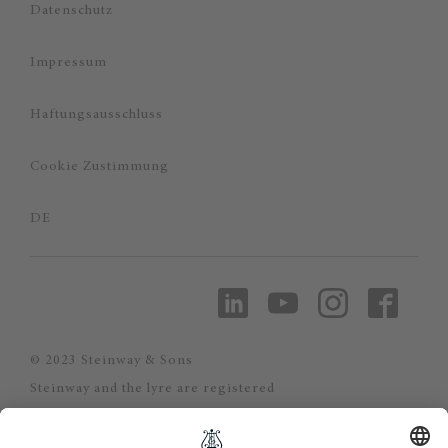
Datenschutz
Impressum
Haftungsausschluss
Cookie Zustimmung
DE
© 2023 Steinway & Sons
Steinway and the lyre are registered
trademarks.