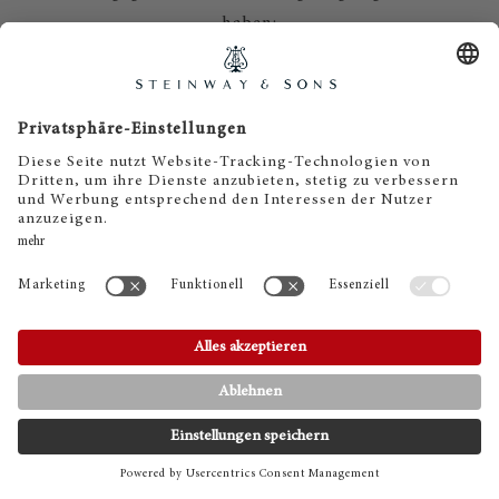
haben;
•
gemäß Art. 20 DSGVO Ihre
personenbezogenen Daten, die Sie uns
bereitgestellt haben, in einem
strukturierten, gängigen und
maschinenlesebaren Format zu
erhalten oder die Übermittlung an
einen anderen Verantwortlichen zu
verlangen;
•
gemäß Art. 7 Abs. 3 DSGVO Ihre
einmal erteilte Einwilligung jederzeit
gegenüber uns zu widerrufen. Dies hat
zur Folge, dass wir die
Datenverarbeitung, die auf dieser
KONTAKT
TELEFON
Einwilligung beruhte, für die Zukunft