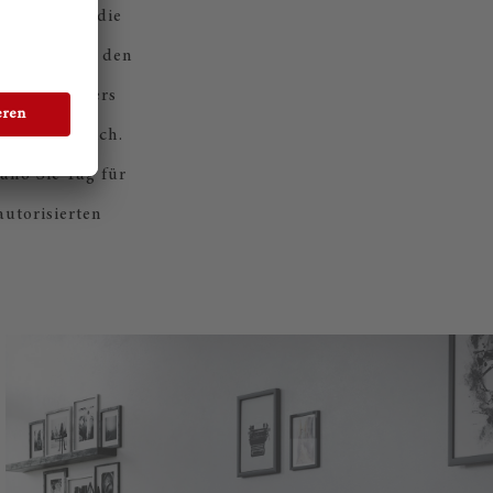
anik ist an die
benötigt, um den
eine besonders
ynamikbereich.
ano Sie Tag für
autorisierten