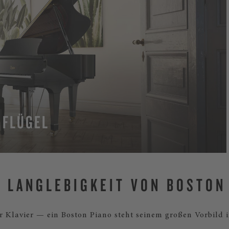
 FLÜGEL
HR
E LANGLEBIGKEIT VON BOSTON
r Klavier — ein Boston Piano steht seinem großen Vorbild i