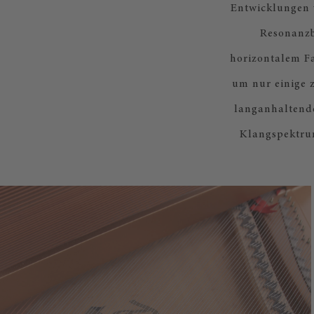
Entwicklungen v
Resonanzb
horizontalem Fa
um nur einige 
langanhaltend
Klangspektrum