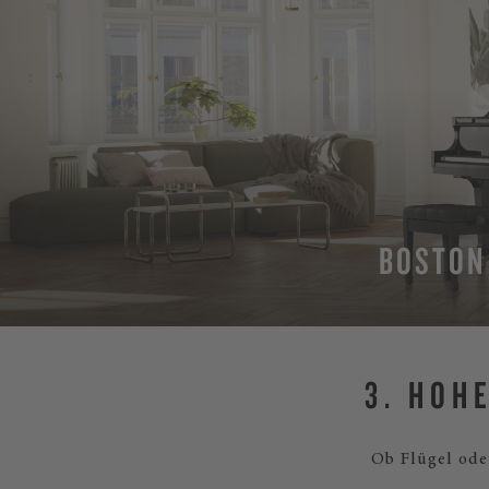
BOSTON
ME
3. HOH
Ob Flügel ode