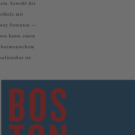
 ein. Sowohl der
rtholz mit
inway Patenten —
sen kann: einen
r harmonischem
lisierbar ist.