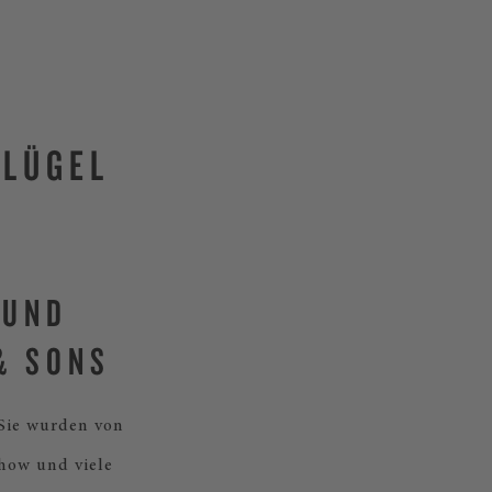
FLÜGEL
 UND
& SONS
 Sie wurden von
how und viele