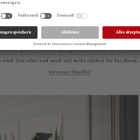
wie bei einem Steinway. Die Konstruktion der Boston Mech
teinway Mechanik angelehnt, so dass sie weniger Energie 
egung zu setzen. Das Ergebnis: eine perfekte Repetition, 
dige Mechanik und bessere Kontrolle über einen enormen D
ssen das ganz besondere Spielgefühl, mit dem Ihr Boston Pi
 wird. Das alles und noch viel mehr erleben Sie bei Ihrem 
Steinway Händler
.