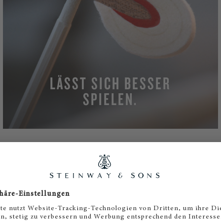
LÄSST SICH BESSER
SPIELEN.
MEHR
SERES SPIELGEFÜHL MIT DER 
UND KLAVIERMARKE BOSTON
iermarken Teile aus Kunststoff verwenden, werden Sie be