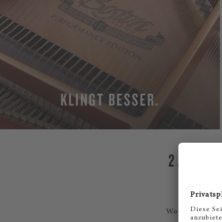
KLINGT BESSER.
MEHR
2. BES
Wo andere Klav