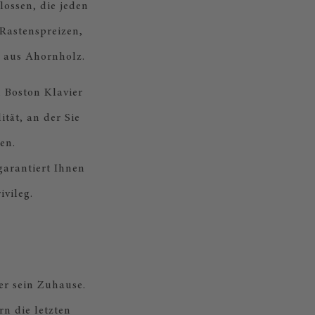
lossen, die jeden
 Rastenspreizen,
 aus Ahornholz.
m Boston Klavier
tät, an der Sie
en.
garantiert Ihnen
vileg.
r sein Zuhause.
n die letzten