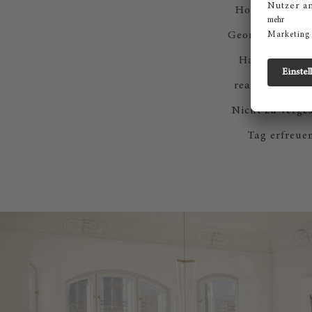
Holz finden — 
Geometrie der S
Hammer in Bew
reaktionsfreu
Nicht zu verge
Tag erfreuen