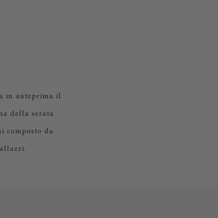
a in anteprima il
ma della serata
chi composto da
llazzi.