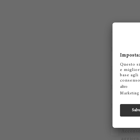
Acconse
aggiorna