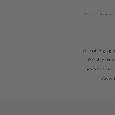
Milano
Renzo Vi
Giovedì 6 giugno
libro di parti
prevede l’esec
Paolo 