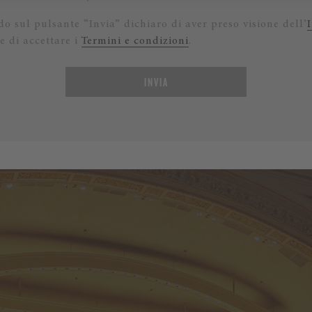
o sul pulsante “Invia” dichiaro di aver preso visione dell’
e di accettare i
Termini e condizioni
.
INVIA