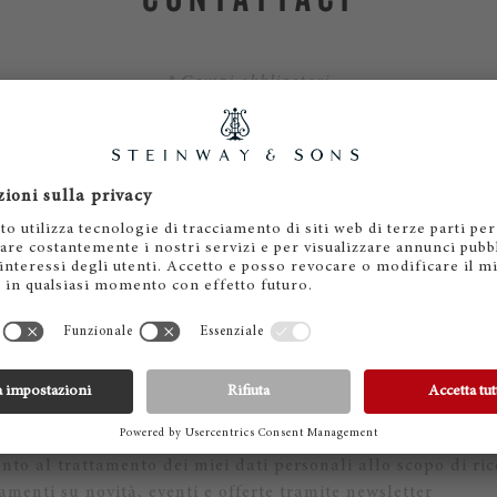
* Campi obbligatori
nto al trattamento dei miei dati personali allo scopo di ric
menti su novità, eventi e offerte tramite newsletter