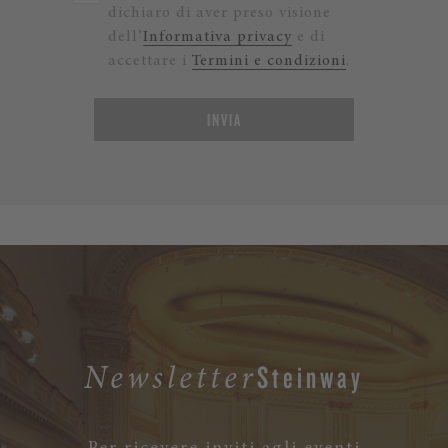
dichiaro di aver preso visione
dell’
Informativa privacy
e di
accettare i
Termini e condizioni
.
INVIA
Steinway
Newsletter