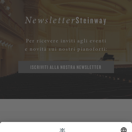
Steinway
Newsletter
Per ricevere inviti agli eventi
e novità sui nostri pianoforti:
ISCRIVITI ALLA NOSTRA NEWSLETTER
Contatti