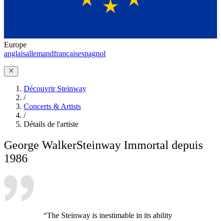
Europe
anglais
allemand
français
espagnol
Découvrir Steinway
/
Concerts & Artists
/
Détails de l'artiste
George Walker
Steinway Immortal depuis
1986
“The Steinway is inestimable in its ability