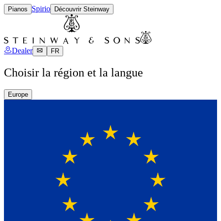
Spirio
Pianos
Découvrir Steinway
Dealer
FR
Choisir la région et la langue
Europe