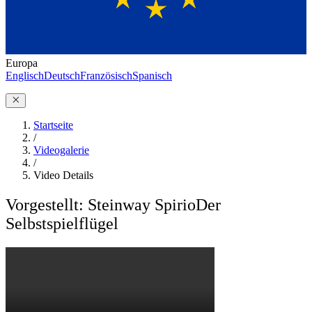
Europa
Englisch
Deutsch
Französisch
Spanisch
Startseite
/
Videogalerie
/
Video Details
Vorgestellt: Steinway Spirio
Der
Selbstspielflügel