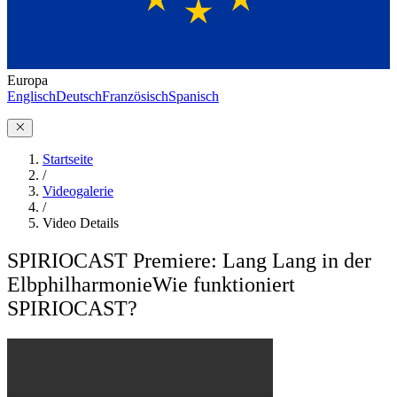
Europa
Englisch
Deutsch
Französisch
Spanisch
Startseite
/
Videogalerie
/
Video Details
SPIRIOCAST Premiere: Lang Lang in der
Elbphilharmonie
Wie funktioniert
SPIRIOCAST?