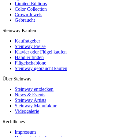
Limited Editions
Color Collection
Crown Jewels
Gebraucht
Steinway Kaufen
Kaufratgeber
Steinway Preise
Klavier oder Flügel kaufen
Händler finden
Flügelschablone
Steinway gebraucht kaufen
Über Steinway
Steinway entdecken
News & Events
Steinway Artists
Steinway Manufaktur
Videogalerie
Rechtliches
Impressum