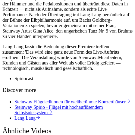
der Hämmer und die Pedalpositionen und überträgt diese Daten in
Echtzeit — nicht als Aufnahme, sondern als echte Live-
Performance. Nach der Übertragung trat Lang Lang persönlich auf
der Bühne der Elbphilharmonie auf, um Bachs Goldberg-
Variationen zu spielen, bevor er gemeinsam mit seiner Frau,
Steinway Artist Gina Alice, den ungarischen Tanz Nr. 5 von Brahms
zu vier Händen interpretierte.
Lang Lang fasste die Bedeutung dieser Premiere treffend
zusammen: 'Das wird eine ganz neue Form des Live-Auftritts
eröffnen.' Die Veranstaltung wurde von Steinway-Mitarbeitern,
Kunden und Gästen aus aller Welt als voller Erfolg gefeiert —
technologisch, musikalisch und gesellschaftlich.
Spiriocast
Discover more
Steinway Flügeleditionen für weltberühmte Konzerthäuser
Steinway Spirio - Flügel mit hochauflösendem
Selbstspielsystem
Lang Lang
Ähnliche Videos