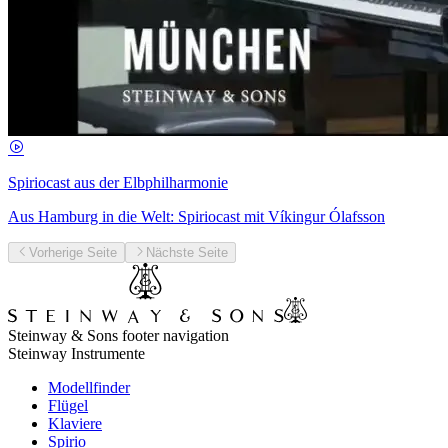
Spiriocast aus der Elbphilharmonie
Aus Hamburg in die Welt: Spiriocast mit Víkingur Ólafsson
Vorherige Seite
Nächste Seite
Steinway & Sons footer navigation
Steinway Instrumente
Modellfinder
Flügel
Klaviere
Spirio