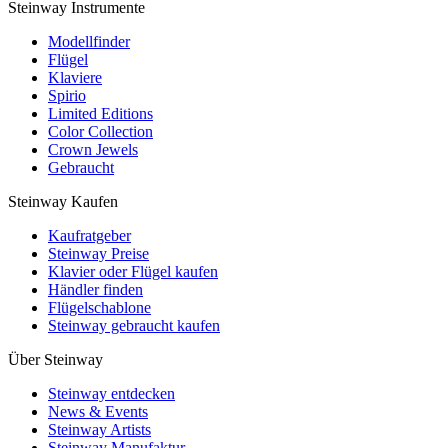
Steinway Instrumente
Modellfinder
Flügel
Klaviere
Spirio
Limited Editions
Color Collection
Crown Jewels
Gebraucht
Steinway Kaufen
Kaufratgeber
Steinway Preise
Klavier oder Flügel kaufen
Händler finden
Flügelschablone
Steinway gebraucht kaufen
Über Steinway
Steinway entdecken
News & Events
Steinway Artists
Steinway Manufaktur