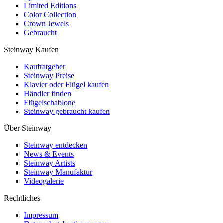
Limited Editions
Color Collection
Crown Jewels
Gebraucht
Steinway Kaufen
Kaufratgeber
Steinway Preise
Klavier oder Flügel kaufen
Händler finden
Flügelschablone
Steinway gebraucht kaufen
Über Steinway
Steinway entdecken
News & Events
Steinway Artists
Steinway Manufaktur
Videogalerie
Rechtliches
Impressum