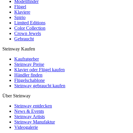
Modellfinder
Flügel
Klaviere
Spirio
Limited Editions
Color Collection
Crown Jewels
Gebraucht
Steinway Kaufen
Kaufratgeber
Steinway Preise
Klavier oder Flügel kaufen
Händler finden
Flügelschablone
Steinway gebraucht kaufen
Über Steinway
Steinway entdecken
News & Events
Steinway Artists
Steinway Manufaktur
Videogalerie