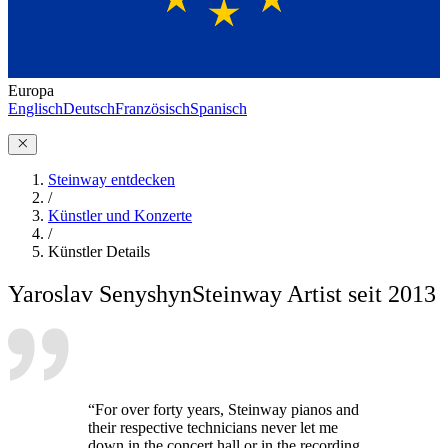
Europa
Englisch
Deutsch
Französisch
Spanisch
Steinway entdecken
/
Künstler und Konzerte
/
Künstler Details
Yaroslav Senyshyn
Steinway Artist seit 2013
“For over forty years, Steinway pianos and
their respective technicians never let me
down in the concert hall or in the recording