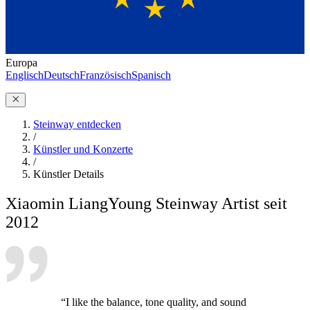
Europa
Englisch
Deutsch
Französisch
Spanisch
Steinway entdecken
/
Künstler und Konzerte
/
Künstler Details
Xiaomin Liang
Young Steinway Artist seit
2012
“I like the balance, tone quality, and sound