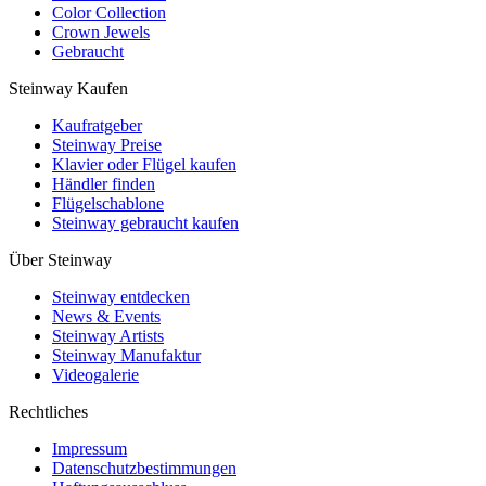
Color Collection
Crown Jewels
Gebraucht
Steinway Kaufen
Kaufratgeber
Steinway Preise
Klavier oder Flügel kaufen
Händler finden
Flügelschablone
Steinway gebraucht kaufen
Über Steinway
Steinway entdecken
News & Events
Steinway Artists
Steinway Manufaktur
Videogalerie
Rechtliches
Impressum
Datenschutzbestimmungen