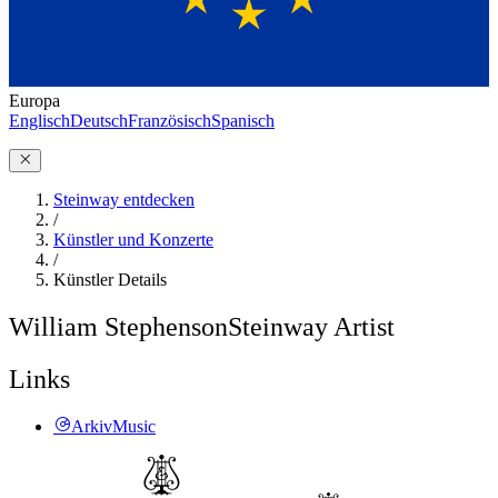
Europa
Englisch
Deutsch
Französisch
Spanisch
Steinway entdecken
/
Künstler und Konzerte
/
Künstler Details
William Stephenson
Steinway Artist
Links
ArkivMusic