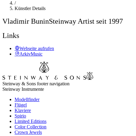
/
Künstler Details
Vladimir Bunin
Steinway Artist seit 1997
Links
Webseite aufrufen
ArkivMusic
Steinway & Sons footer navigation
Steinway Instrumente
Modellfinder
Flügel
Klaviere
Spirio
Limited Editions
Color Collection
Crown Jewels