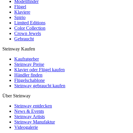
Modellfinder
Flügel
Klaviere
Spirio
Limited Editions
Color Collection
Crown Jewels
Gebraucht
Steinway Kaufen
Kaufratgeber
Steinway Preise
Klavier oder Flügel kaufen
Händler finden
Flügelschablone
Steinway gebraucht kaufen
Über Steinway
Steinway entdecken
News & Events
Steinway Artists
Steinway Manufaktur
Videogalerie