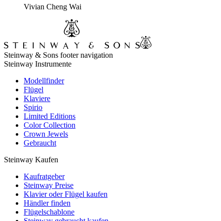
Vivian Cheng Wai
Steinway & Sons footer navigation
Steinway Instrumente
Modellfinder
Flügel
Klaviere
Spirio
Limited Editions
Color Collection
Crown Jewels
Gebraucht
Steinway Kaufen
Kaufratgeber
Steinway Preise
Klavier oder Flügel kaufen
Händler finden
Flügelschablone
Steinway gebraucht kaufen