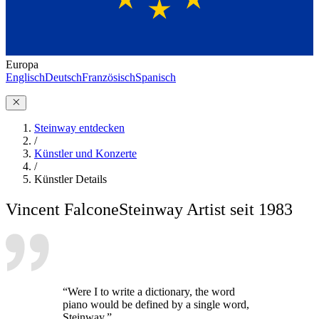
Europa
Englisch
Deutsch
Französisch
Spanisch
Steinway entdecken
/
Künstler und Konzerte
/
Künstler Details
Vincent Falcone
Steinway Artist seit 1983
“Were I to write a dictionary, the word
piano would be defined by a single word,
Steinway.”