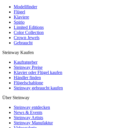
Modellfinder
Flügel
Klaviere
Spirio
Limited Editions
Color Collection
Crown Jewels
Gebraucht
Steinway Kaufen
Kaufratgeber
Steinway Preise
Klavier oder Flügel kaufen
Händler finden
Flügelschablone
Steinway gebraucht kaufen
Über Steinway
Steinway entdecken
News & Events
Steinway Artists
Steinway Manufaktur
Videogalerie