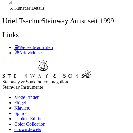
/
Künstler Details
Uriel Tsachor
Steinway Artist seit 1999
Links
Webseite aufrufen
ArkivMusic
Steinway & Sons footer navigation
Steinway Instrumente
Modellfinder
Flügel
Klaviere
Spirio
Limited Editions
Color Collection
Crown Jewels