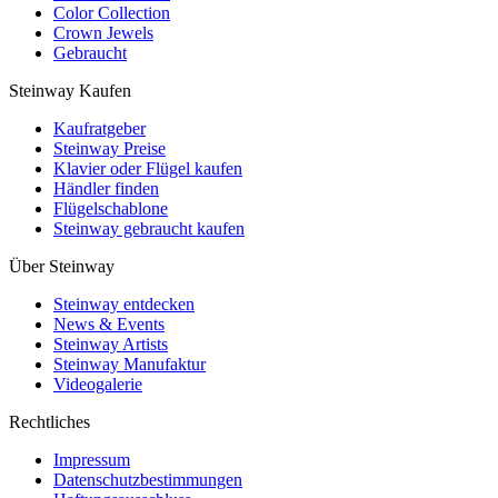
Color Collection
Crown Jewels
Gebraucht
Steinway Kaufen
Kaufratgeber
Steinway Preise
Klavier oder Flügel kaufen
Händler finden
Flügelschablone
Steinway gebraucht kaufen
Über Steinway
Steinway entdecken
News & Events
Steinway Artists
Steinway Manufaktur
Videogalerie
Rechtliches
Impressum
Datenschutzbestimmungen