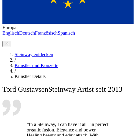
Europa
Englisch
Deutsch
Französisch
Spanisch
Steinway entdecken
/
Künstler und Konzerte
/
Künstler Details
Tord Gustavsen
Steinway Artist seit 2013
“In a Steinway, I can have it all - in perfect
organic fusion. Elegance and power.
Healing beauty and edgy attack. With