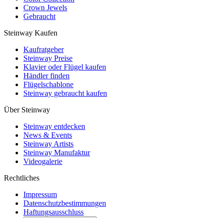
Crown Jewels
Gebraucht
Steinway Kaufen
Kaufratgeber
Steinway Preise
Klavier oder Flügel kaufen
Händler finden
Flügelschablone
Steinway gebraucht kaufen
Über Steinway
Steinway entdecken
News & Events
Steinway Artists
Steinway Manufaktur
Videogalerie
Rechtliches
Impressum
Datenschutzbestimmungen
Haftungsausschluss