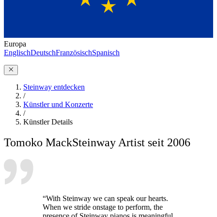
Europa
Englisch
Deutsch
Französisch
Spanisch
Steinway entdecken
/
Künstler und Konzerte
/
Künstler Details
Tomoko Mack
Steinway Artist seit 2006
“With Steinway we can speak our hearts.
When we stride onstage to perform, the
presence of Steinway pianos is meaningful