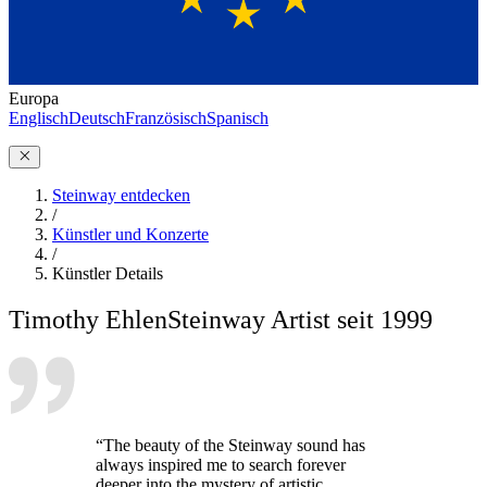
Europa
Englisch
Deutsch
Französisch
Spanisch
Steinway entdecken
/
Künstler und Konzerte
/
Künstler Details
Timothy Ehlen
Steinway Artist seit 1999
“The beauty of the Steinway sound has
always inspired me to search forever
deeper into the mystery of artistic