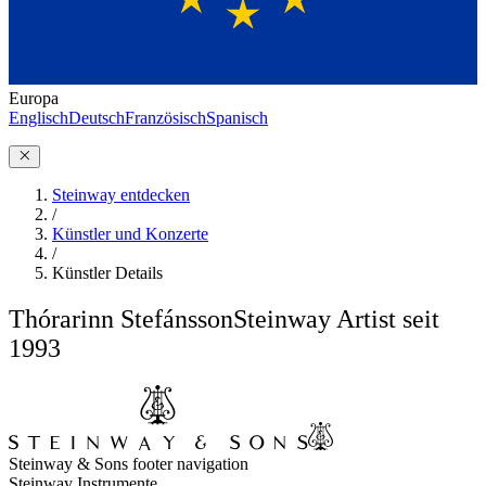
Europa
Englisch
Deutsch
Französisch
Spanisch
Steinway entdecken
/
Künstler und Konzerte
/
Künstler Details
Thórarinn Stefánsson
Steinway Artist seit
1993
Steinway & Sons footer navigation
Steinway Instrumente