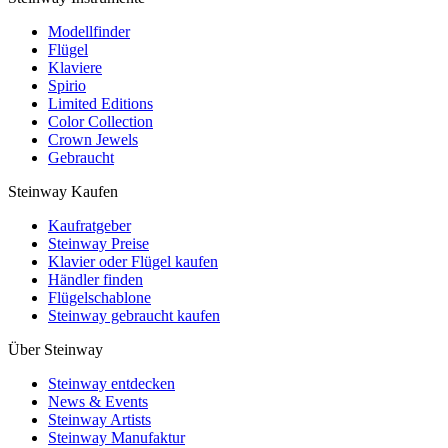
Modellfinder
Flügel
Klaviere
Spirio
Limited Editions
Color Collection
Crown Jewels
Gebraucht
Steinway Kaufen
Kaufratgeber
Steinway Preise
Klavier oder Flügel kaufen
Händler finden
Flügelschablone
Steinway gebraucht kaufen
Über Steinway
Steinway entdecken
News & Events
Steinway Artists
Steinway Manufaktur