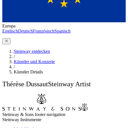
Europa
Englisch
Deutsch
Französisch
Spanisch
Steinway entdecken
/
Künstler und Konzerte
/
Künstler Details
Thérèse Dussaut
Steinway Artist
Steinway & Sons footer navigation
Steinway Instrumente