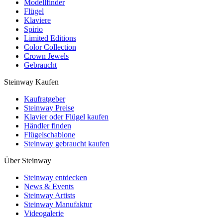
Modellfinder
Flügel
Klaviere
Spirio
Limited Editions
Color Collection
Crown Jewels
Gebraucht
Steinway Kaufen
Kaufratgeber
Steinway Preise
Klavier oder Flügel kaufen
Händler finden
Flügelschablone
Steinway gebraucht kaufen
Über Steinway
Steinway entdecken
News & Events
Steinway Artists
Steinway Manufaktur
Videogalerie