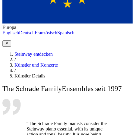
Europa
Englisch
Deutsch
Französisch
Spanisch
Steinway entdecken
/
Künstler und Konzerte
/
Künstler Details
The Schrade Family
Ensembles seit 1997
“The Schrade Family pianists consider the
Steinway piano essenial, with its unique
action and tonal beauty. It is now being