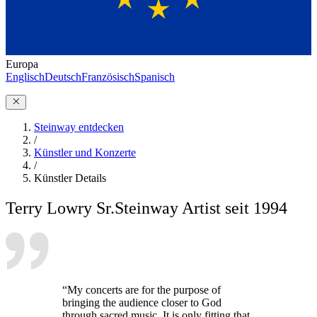
Europa
Englisch
Deutsch
Französisch
Spanisch
Steinway entdecken
/
Künstler und Konzerte
/
Künstler Details
Terry Lowry Sr.
Steinway Artist seit 1994
“My concerts are for the purpose of
bringing the audience closer to God
through sacred music. It is only fitting that