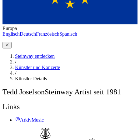
Europa
Englisch
Deutsch
Französisch
Spanisch
Steinway entdecken
/
Künstler und Konzerte
/
Künstler Details
Tedd Joselson
Steinway Artist seit 1981
Links
ArkivMusic