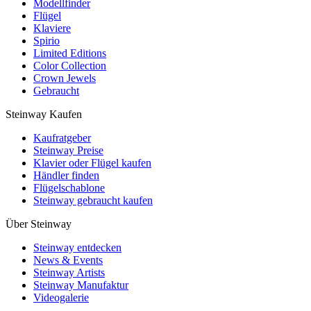
Modellfinder
Flügel
Klaviere
Spirio
Limited Editions
Color Collection
Crown Jewels
Gebraucht
Steinway Kaufen
Kaufratgeber
Steinway Preise
Klavier oder Flügel kaufen
Händler finden
Flügelschablone
Steinway gebraucht kaufen
Über Steinway
Steinway entdecken
News & Events
Steinway Artists
Steinway Manufaktur
Videogalerie