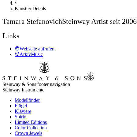
/
Künstler Details
Tamara Stefanovich
Steinway Artist seit 2006
Links
Webseite aufrufen
ArkivMusic
Steinway & Sons footer navigation
Steinway Instrumente
Modellfinder
Flügel
Klaviere
Spirio
Limited Editions
Color Collection
Crown Jewels